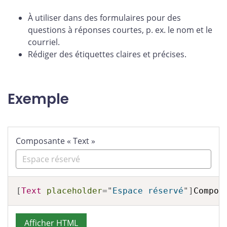
À utiliser dans des formulaires pour des
questions à réponses courtes, p. ex. le nom et le
courriel.
Rédiger des étiquettes claires et précises.
Exemple
Composante « Text »
[
Text
placeholder
=
"
Espace réservé
"
]
Compos
Afficher HTML