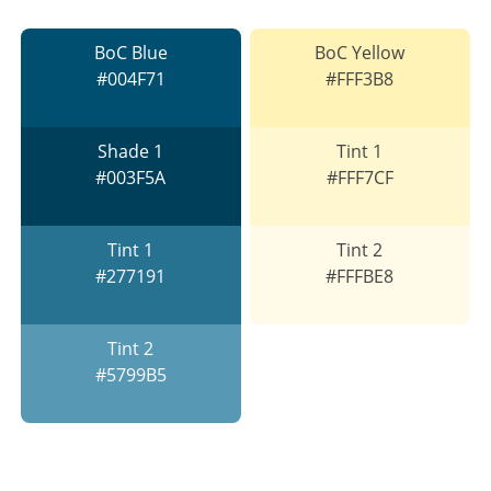
BoC Blue
BoC Yellow
#004F71
#FFF3B8
Shade 1
Tint 1
#003F5A
#FFF7CF
Tint 1
Tint 2
#277191
#FFFBE8
Tint 2
#5799B5