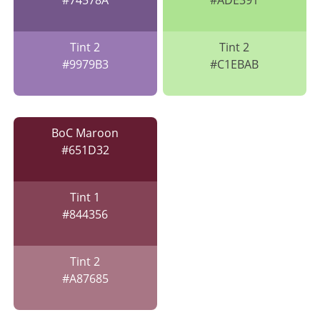
#74578A
#ADE391
Tint 2
Tint 2
#9979B3
#C1EBAB
BoC Maroon
#651D32
Tint 1
#844356
Tint 2
#A87685